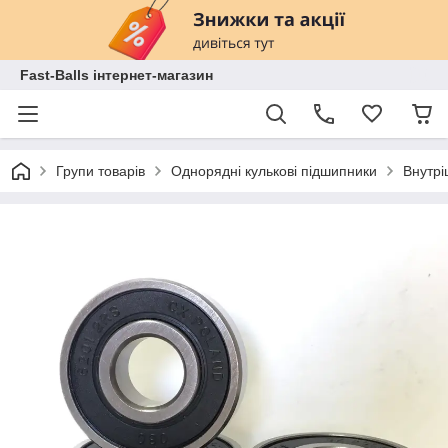
Fast-Balls інтернет-магазин
Групи товарів
Однорядні кулькові підшипники
Внутрі