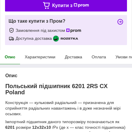
Купити з
Що таке купити з Пром?
Замовлення під захистом
Доступна доставка
Опис
Характеристики
Доставка
Оплата
Умови п
Опис
Польський підшипник
6201 2RS CX
Poland
Конструкція — кульковий радіальний — призначена для
сприйняття радіальних навантажень і в дуже незначній мірі
осьових.
Імпортний підшипник даного типорозміру позначаються як
6201
розміри
12x32x10
/Рх (де х — клас точності підшипника)