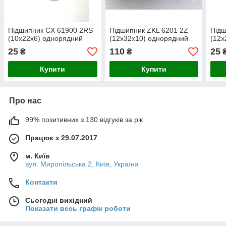
Підшипник CX 61900 2RS
Підшипник ZKL 6201 2Z
Підш
(10x22x6) однорядний
(12x32x10) однорядний
(12x
25
110
25
₴
₴
Купити
Купити
Про нас
99% позитивних з 130 відгуків за рік
Працює з 29.07.2017
м. Київ
вул. Миропільська 2, Київ, Україна
Контакти
Сьогодні вихідний
Показати весь графік роботи