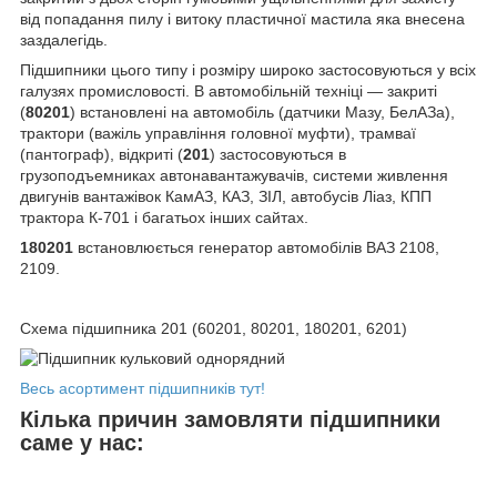
від попадання пилу і витоку пластичної мастила яка внесена
заздалегідь.
Підшипники цього типу і розміру широко застосовуються у всіх
галузях промисловості. В автомобільній техніці — закриті
(
80201
) встановлені на автомобіль (датчики Мазу, БелАЗа),
трактори (важіль управління головної муфти), трамваї
(пантограф), відкриті (
201
) застосовуються в
грузоподъемниках автонавантажувачів, системи живлення
двигунів вантажівок КамАЗ, КАЗ, ЗІЛ, автобусів Ліаз, КПП
трактора К-701 і багатьох інших сайтах.
180201
встановлюється генератор автомобілів ВАЗ 2108,
2109.
Схема підшипника 201 (60201, 80201, 180201, 6201)
Весь асортимент підшипників тут!
Кілька причин замовляти підшипники
саме у нас: