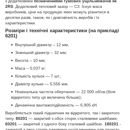
з додатковими
позначеннями гумових ущільнювачів як
2RS
. Додатковий тепловий зазор — С3. Існує маса
виробників, ціни на продукцію яких можуть різнитися в
десятки разів, також, як і довговічність виробів і їх
характеристики.
Розміри і технічні характеристики (на прикладі
6201)
Внутрішній діаметр – 12 мм;
Зовнішній діаметр – 32 мм;
Висота – 10 мм;
Маса – 0,037 кг;
Кількість кульок — 7 шт.;
Діаметр кульки — 5,556 мм;
Номінальна частота обертання — 22 000 об/хв.(біля
відкритого типу ця величина більше);
Динамічна вантажопідйомність — 6,905 кН.
Виробляється такий підшипник як відкритого, так і закритого
типу.
80201
— закритий з обох сторін сталевими шайбами,
60201
— закритий з одного боку сталевий шайбою.
180201
-
закритий з двох сторін гумовими ущільненнями для захисту