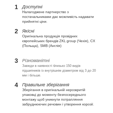
1
Доступні
Налагоджене партнерство з
постачальниками дає можливість надавати
прийнятні ціни.
2
Якісні
Оригінальна продукція провідних
європейських брендів ZKL group (Чехія), CX
(Польща), SMB (Англія)
3
Різноманітні
Завжди в наявності близько 150 видів
підшипників із внутрішнім діаметром від 3 до 20
мм і більше.
4
Правильне зберігання
Зберігання в оригінальній нерозкритій
упаковці до моменту безпосереднього
монтажу щоб уникнути потрапляння
забруднюючих речовин і утворення корозії.