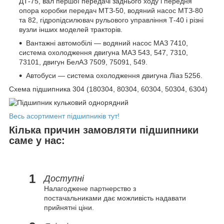
ДТ-75, вал першої передачі заднього ходу і передня
опора коробки передач МТЗ-50, водяний насос МТЗ-80
та 82, гідропідсилювач рульового управління Т-40 і різні
вузли інших моделей тракторів.
Вантажні автомобілі — водяний насос МАЗ 7410,
система охолодження двигуна МАЗ 543, 547, 7310,
73101, двигун БелАЗ 7509, 75091, 549.
Автобуси — система охолодження двигуна Ліаз 5256.
Схема підшипника 304 (180304, 80304, 60304, 50304, 6304)
Весь асортимент підшипників тут!
Кілька причин замовляти підшипники
саме у нас:
1
Доступні
Налагоджене партнерство з
постачальниками дає можливість надавати
прийнятні ціни.