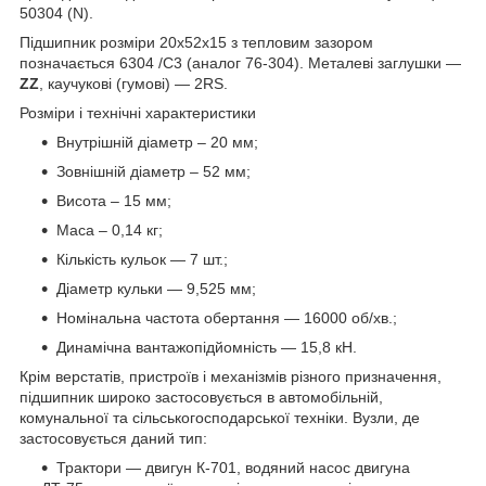
50304 (N).
Підшипник розміри 20x52x15 з тепловим зазором
позначається 6304 /С3 (аналог 76-304). Металеві заглушки —
ZZ
, каучукові (гумові) — 2RS.
Розміри і технічні характеристики
Внутрішній діаметр – 20 мм;
Зовнішній діаметр – 52 мм;
Висота – 15 мм;
Маса – 0,14 кг;
Кількість кульок — 7 шт.;
Діаметр кульки — 9,525 мм;
Номінальна частота обертання — 16000 об/хв.;
Динамічна вантажопідйомність — 15,8 кН.
Крім верстатів, пристроїв і механізмів різного призначення,
підшипник широко застосовується в автомобільній,
комунальної та сільськогосподарської техніки. Вузли, де
застосовується даний тип:
Трактори — двигун К-701, водяний насос двигуна