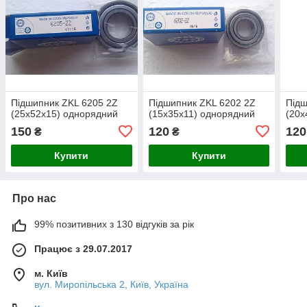
Підшипник ZKL 6205 2Z
Підшипник ZKL 6202 2Z
Підш
(25x52x15) однорядний
(15x35x11) однорядний
(20x
150
120
120
₴
₴
Купити
Купити
Про нас
99% позитивних з 130 відгуків за рік
Працює з 29.07.2017
м. Київ
вул. Миропільська 2, Київ, Україна