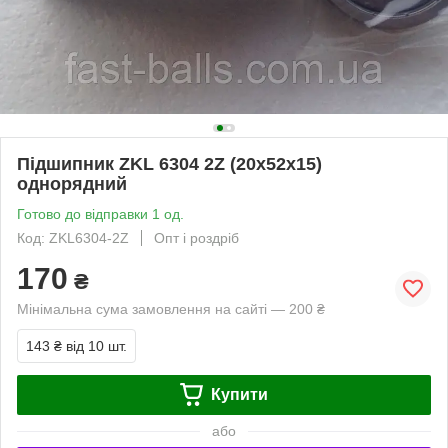
Підшипник ZKL 6304 2Z (20x52x15)
однорядний
Готово до відправки 1 од.
Код: ZKL6304-2Z
Опт і роздріб
170
₴
Мінімальна сума замовлення на сайті — 200 ₴
143 ₴
від 10 шт.
Купити
або