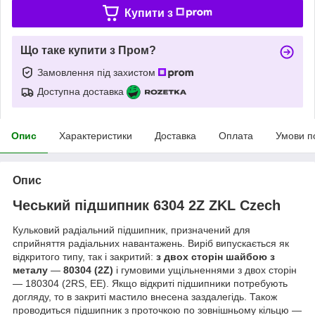
Купити з
Що таке купити з Пром?
Замовлення під захистом
Доступна доставка
Опис
Характеристики
Доставка
Оплата
Умови п
Опис
Чеський підшипник
6304 2Z ZKL Czech
Кульковий радіальний підшипник, призначений для
сприйняття радіальних навантажень. Виріб випускається як
відкритого типу, так і закритий:
з двох сторін шайбою з
металу
—
80304 (2Z)
і гумовими ущільненнями з двох сторін
— 180304 (2RS, EE). Якщо відкриті підшипники потребують
догляду, то в закриті мастило внесена заздалегідь. Також
проводиться підшипник з проточкою по зовнішньому кільцю —