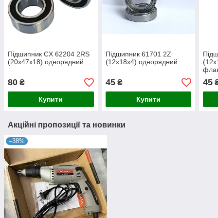
Підшипник CX 62204 2RS
Підшипник 61701 2Z
Під
(20x47x18) однорядний
(12x18x4) однорядний
(12x
фла
80
45
45
₴
₴
Купити
Купити
Акційні пропозиції та новинки
–38%