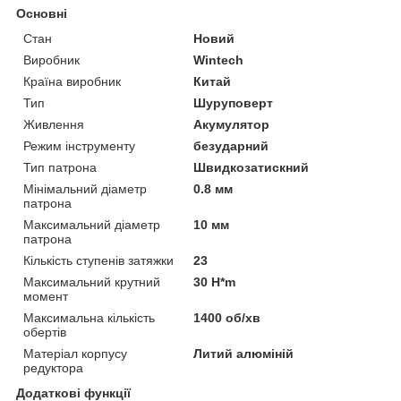
Основні
Стан
Новий
Виробник
Wintech
Країна виробник
Китай
Тип
Шуруповерт
Живлення
Акумулятор
Режим інструменту
безударний
Тип патрона
Швидкозатискний
Мінімальний діаметр
0.8 мм
патрона
Максимальний діаметр
10 мм
патрона
Кількість ступенів затяжки
23
Максимальний крутний
30 H*m
момент
Максимальна кількість
1400 об/хв
обертів
Матеріал корпусу
Литий алюміній
редуктора
Додаткові функції