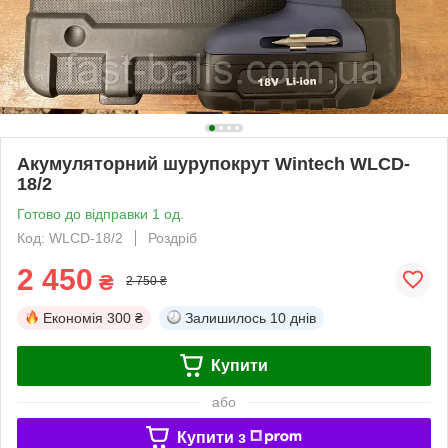
Акумуляторний шурупокрут Wintech WLCD-
18/2
Готово до відправки 1 од.
Код: WLCD-18/2
Роздріб
2 450
₴
2 750 ₴
Економія
300 ₴
Залишилось
10 днів
Купити
або
Купити з