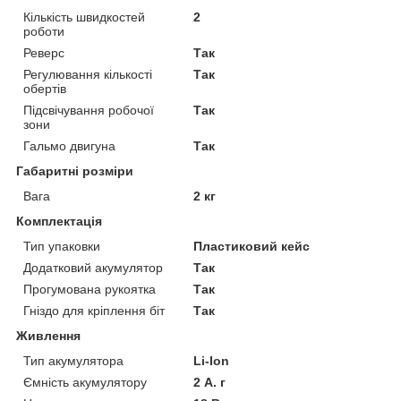
Кількість швидкостей
2
роботи
Реверс
Так
Регулювання кількості
Так
обертів
Підсвічування робочої
Так
зони
Гальмо двигуна
Так
Габаритні розміри
Вага
2 кг
Комплектація
Тип упаковки
Пластиковий кейс
Додатковий акумулятор
Так
Прогумована рукоятка
Так
Гніздо для кріплення біт
Так
Живлення
Тип акумулятора
Li-Ion
Ємність акумулятору
2 А. г