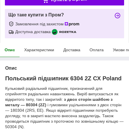
Що таке купити з Пром?
Замовлення під захистом
Доступна доставка
Опис
Характеристики
Доставка
Оплата
Умови п
Опис
Польський підшипник
6304 2Z CX Poland
Кульковий радіальний підшипник, призначений для
сприйняття радіальних навантажень. Виріб випускається як
відкритого типу, так і закритий:
з двох сторін шайбою з
металу — 80304 (2Z)
і гумовими ущільненнями з двох сторін
— 180304 (2RS, EE). Якщо відкриті підшипники потребують
догляду, то в закриті мастило внесена заздалегідь. Також
проводиться підшипник з проточкою по зовнішньому кільцю —
50304 (N).