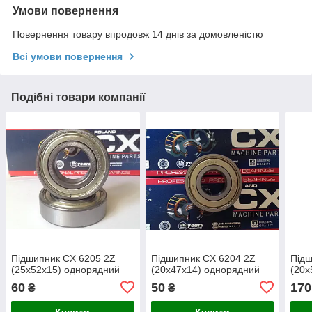
Умови повернення
Повернення товару впродовж 14 днів за домовленістю
Всі умови повернення
Подібні товари компанії
Підшипник CX 6205 2Z
Підшипник CX 6204 2Z
Підш
(25x52x15) однорядний
(20x47x14) однорядний
(20x
60
50
170
₴
₴
Купити
Купити