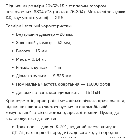
Підшипник розміри 20x52x15 з тепловим зазором
позначається 6304 /С3 (аналог 76-304). Металеві заглушки —
ZZ
, каучукові (гумові) — 2RS.
Розміри і технічні характеристики
Внутрішній діаметр – 20 мм;
Зовнішній діаметр – 52 мм;
Висота – 15 мм;
Маса – 0,14 кг;
Кількість кульок — 7 шт.;
Діаметр кульки — 9,525 мм;
Номінальна частота обертання — 16000 об/хв.;
Динамічна вантажопідйомність — 15,8 кН.
Крім верстатів, пристроїв і механізмів різного призначення,
підшипник широко застосовується в автомобільній,
комунальної та сільськогосподарської техніки. Вузли, де
застосовується даний тип:
Трактори — двигун К-701, водяний насос двигуна
ДТ-75, вал першої передачі заднього ходу і передня