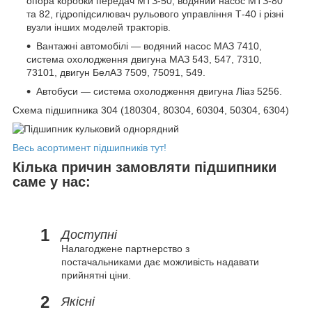
опора коробки передач МТЗ-50, водяний насос МТЗ-80
та 82, гідропідсилювач рульового управління Т-40 і різні
вузли інших моделей тракторів.
Вантажні автомобілі — водяний насос МАЗ 7410,
система охолодження двигуна МАЗ 543, 547, 7310,
73101, двигун БелАЗ 7509, 75091, 549.
Автобуси — система охолодження двигуна Ліаз 5256.
Схема підшипника 304 (180304, 80304, 60304, 50304, 6304)
Весь асортимент підшипників тут!
Кілька причин замовляти підшипники
саме у нас:
1
Доступні
Налагоджене партнерство з
постачальниками дає можливість надавати
прийнятні ціни.
2
Якісні